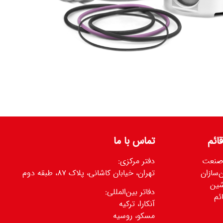
ائم
تماس با ما
 صنعت
دفتر مرکزی:
‌سازان
تهران، خیابان کاشانی، پلاک ۸۷، طبقه دوم
شین
دفاتر بین‌المللی:
ئم
آنکارا، ترکیه
مسکو، روسیه