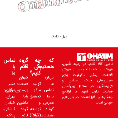
میل بادامک
که
چه
گروه
تماس
تامین کالا قائم، در زمینه تأمین،
هستیم؟
می
قائم
با
فروش و خدمات پس از فروش
کنیم؟
ما
قطعات یدکی باکیفیت برای
درباره
کیهان
خودروهای سبک، سنگین و
ما
تولید
صنعت
دفتر
فوق‌سنگین در سطح بین‌المللی
تماس
مرکز
پیستون‌سازان
مرکزی:
فعالیت دارد. تعهد ما ارائه‌ی
با ما
تحقیق
رایا
تهران،
راهکارهای قابل‌اعتماد در بازارهای
معرفی
و
ماشین
خیابان
جهانی است.
کوتاه
توسعه
گروه
کاشانی،
(R&D)
هیئت‌مدیره
قائم
پلاک