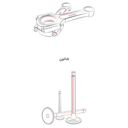
شاتون