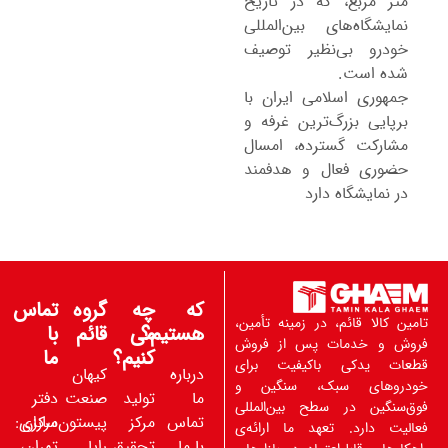
متر مربع، که در تاریخ
نمایشگاه‌های بین‌المللی
خودرو بی‌نظیر توصیف
شده است.
جمهوری اسلامی ایران با
برپایی بزرگ‌ترین غرفه و
مشارکت گسترده، امسال
حضوری فعال و هدفمند
در نمایشگاه دارد
که
چه
گروه
تماس
تامین کالا قائم، در زمینه تأمین،
هستیم؟
می
قائم
با
فروش و خدمات پس از فروش
کنیم؟
ما
قطعات یدکی باکیفیت برای
درباره
کیهان
خودروهای سبک، سنگین و
ما
تولید
صنعت
دفتر
فوق‌سنگین در سطح بین‌المللی
تماس
مرکز
پیستون‌سازان
مرکزی:
فعالیت دارد. تعهد ما ارائه‌ی
با ما
تحقیق
رایا
تهران،